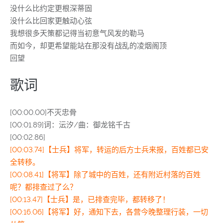
没什么比约定更根深蒂固
没什么比回家更触动心弦
我想很多天策都记得当初意气风发的勒马
而如今，却更希望能站在那没有战乱的凌烟阁顶
回望
歌词
[00:00.00]不灭忠骨
[00:01.89]词：沄汐/曲：御龙铭千古
[00:02.86]
[00:03.74]【士兵】将军，转运的后方士兵来报，百姓都已安
全转移。
[00:08.41]【将军】除了城中的百姓，还有附近村落的百姓
呢？都排查过了么？
[00:13.47]【士兵】是，已排查完毕，都转移了！
[00:16.06]【将军】好，通知下去，各营今晚整理行装，一切