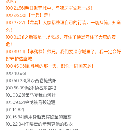
从简，
[00:21.56]明日退守城中，与狼牙军誓死一战！
[00:26.08]【士兵】是！
[00:27.27]【龙套】大家都整理自己的行装，一切从简，知道
么！
[00:31.31]之后将是一场恶战，守住了便是守住了大唐的安
危！
[00:39.14]【李落枫】师兄，我们要退守城里了，我一定会好
好守护这座城，
[00:45.06]到胜利的那一天，跟你一同回家乡！
[00:48.96]
[00:50.28]风沙西卷掩残阳
[00:56.39]厮杀扬名东都狼
[01:03.28]策马复我山河壮
[01:09.52]金戈铁马殁边疆
[01:14.82]
[01:15.64]他用身躯支撑欲坠的旌旗
[01:22.34]任喂毒的箭刺穿他的铁衣