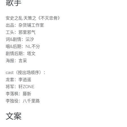
歌手
安史之乱·天策之《不灭忠骨》
出品：杂货铺工作室
工头：邪里邪气
词&剧情：沄汐
唱&后期：NL不分
剧情后期：塔文
海报：言采
cast（按出场顺序）：
龙套：李逍遥
将军：轩ZONE
李落枫：藤新
李独役：八千里路
文案