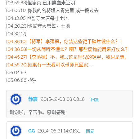
[03:59.88]但忠贞 已用鲜血来证明
[04:06.87]你我的名将埋入青史里 成一段过去
[04:13.05]也誓守大唐每寸土地
[04:20.23]也誓守大唐每寸土地
[04:32.17]
[04:35.10]【将军】李落枫，你装这些铠甲碎片做什么？！
[04:38.58]一切从简听不懂么？啊？那些废物能用来打仗么？
[04:45.27]【李落枫】不，我……这是师兄的铠甲，我只是想，
[04:56.20]如果有一天我可以带师兄回家……
[05:04.82]
[05:06.86]-终-
静宸
2015-12-03 03:08:18
回复
谢谢啦，辛苦啦。感谢感谢!
GG
2014-05-31 14:01:31
回复