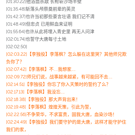
[01:30.22]他浴血杀敌 长枪斩沙场半壁
[01:35.48]斩落头颅祭奠前辈的英灵
[01:42.37]也许当初那些豪言壮语 我们记不清
[01:48.49]但忠贞 已用鲜血来证明
[01:55.64]也许从此将埋入青史里 再无人问津
[02:01.74]也誓守大唐每寸土地
[02:02.50]
[02:03.22]【李独役】李落枫？怎么躲在这里哭？其他师兄欺
负你了？
[02:07.42]【李落枫】不……我想家……
[02:09.72]师兄们说，战事越来越紧，有可能回不去……
[02:14.51]【李独役】你忘了你入天策时的誓约了么？
[02:17.13]【李落枫】我没忘……
[02:18.38]【李独役】那大声背出来！
[02:19.48]【李落枫】煌煌天策，引此为誓，
[02:22.56]不争荣华，不求富贵，固我大唐，血染沙场！
[02:24.49]【李独役】我们要守护的是大唐，这样才能守护住
我们的家，