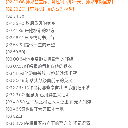
[02:29.06]师兄答应你，到胜利的那一天，师兄带你回家！
[02:33.29]【李落枫】真的么？拉钩！
[02:34.38]
[02:35.20]炊烟袅袅的家乡
[02:41.39]是他承诺的地方
[02:48.41]思乡情切书几行
[02:55.22]是他一生的守望
[02:59.89]
[03:00.64]他用身躯支撑欲坠的旌旗
[03:07.53]任喂毒的箭刺穿他的铁衣
[03:14.59]他浴血杀敌 长枪斩沙场半壁
[03:20.45]斩落头颅祭奠前辈的英灵
[03:27.97]也许当初那些豪言壮语 我们记不清
[03:33.60]但忠贞 已用鲜血来证明
[03:40.50]也许从此将埋入青史里 再无人问津
[03:46.95]也誓守大唐每寸土地
[03:52.11]
[03:53.72]在将军冢前立下的誓言 谁还记得清