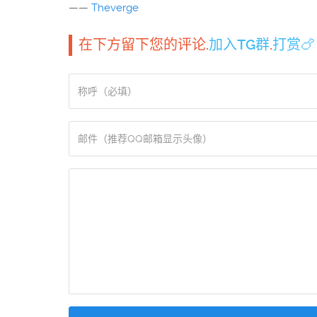
——
Theverge
在下方留下您的评论.
加入TG群
.
打赏🍗