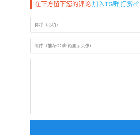
在下方留下您的评论.
加入TG群
.
打赏🍗