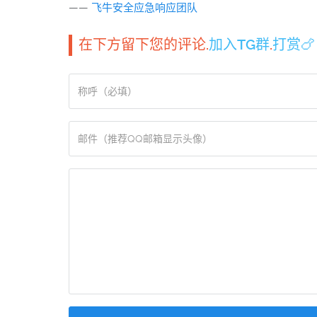
——
飞牛安全应急响应团队
在下方留下您的评论.
加入TG群
.
打赏🍗