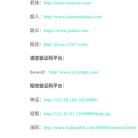
若快：
http://www.ruokuai.com/
超人：
http://www.chaorendama.com/
联众：
https://www.jsdati.com/
极验：
http://jiyan.c2567.com/
语音验证码平台：
thewolf：
http://www.yyyzmpt.com/
短信验证码平台：
神话：
http://115.28.184.182:8000/
短租：
http://121.41.61.159:8888/help.jsp
海码：
http://www.haima668.com:8008/download.html