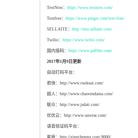
TextNow：
https://www.textnow.com/
Textfree：
https://www.pinger.com/text-free/
SELLAITE：
http://sms.sellaite.com/
Twilio：
https://www.twilio.com/
国内接码：
https://www.pdflibr.com/
2017年1月9日更新
自动打码平台：
若快：http://www.ruokuai.com/
超人：http://www.chaorendama.com/
联众：http://www.jsdati.com/
优优云：http://www.uuwise.com/
语音验证码平台：
星辰：http://xingchenma.com:9000/