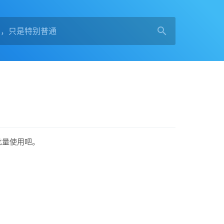
批量使用吧。