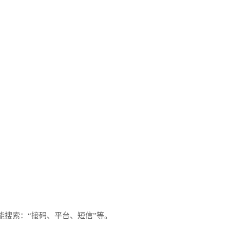
搜索：“接码、平台、短信”等。