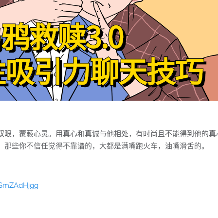
双眼，蒙蔽心灵。用真心和真诚与他相处，有时尚且不能得到他的真
，那些你不信任觉得不靠谱的，大都是满嘴跑火车，油嘴滑舌的。
-SmZAdHjgg