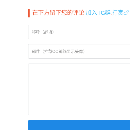
在下方留下您的评论.
加入TG群
.
打赏🍗