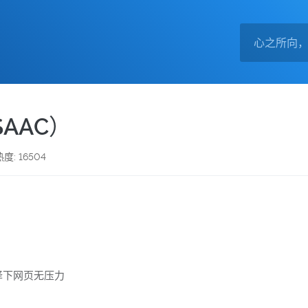
SAAC）
热度: 16504
译下网页无压力