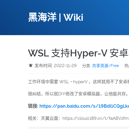
黑海洋 | Wiki
WSL 支持Hyper-V
发布时间: 2022-11-29
分类:
共享资源/Free
热
工作环境中需要 WSL + hyperV ，这样就用不了安
很纠结，所以就DIY修改了安卓模拟器，让他能共存
链接:
https://pan.baidu.com/s/19Bdi1CQgL
相关：天翼云盘：https://cloud.189.cn/t/faABVzf