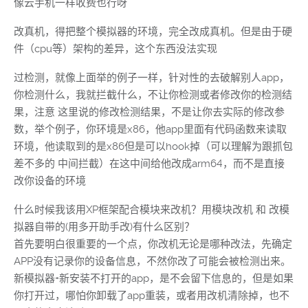
像云手机一样收费也行呀
改真机，得把整个模拟器的环境，完全改成真机。但是由于硬
件（cpu等）架构的差异，这个东西没法实现
过检测，就像上面举的例子一样，针对性的去破解别人app，
你检测什么，我就拦截什么，不让你检测或者修改你的检测结
果，注意 这里说的修改检测结果，不是让你去实际的修改参
数，举个例子，你环境是x86，他app里面有代码函数来读取
环境，他读取到的是x86但是可以hook掉（可以理解为跟抓包
差不多的 中间拦截）在这中间给他改成arm64，而不是直接
改你设备的环境
什么时候我该用XP框架配合模块来改机？用模块改机 和 改模
拟器自带的(用多开助手改)有什么区别？
首先要明白很重要的一个点，你改机无论是哪种改法，先确定
APP没有记录你的设备信息，不然你改了可能会被检测出来。
新模拟器+新安装不打开的app，是不会留下信息的，但是如果
你打开过，哪怕你卸载了app重装，或者用改机清除掉，也不