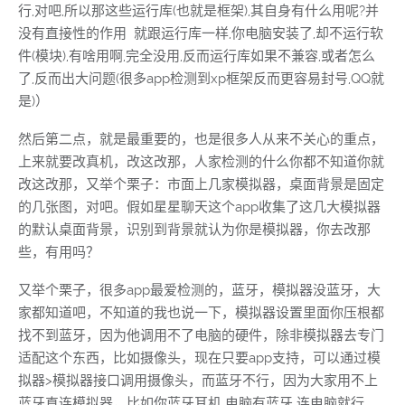
行,对吧,所以那这些运行库(也就是框架),其自身有什么用呢?并
没有直接性的作用 就跟运行库一样,你电脑安装了,却不运行软
件(模块),有啥用啊,完全没用,反而运行库如果不兼容,或者怎么
了,反而出大问题(很多app检测到xp框架反而更容易封号,QQ就
是)）
然后第二点，就是最重要的，也是很多人从来不关心的重点，
上来就要改真机，改这改那，人家检测的什么你都不知道你就
改这改那，又举个栗子：市面上几家模拟器，桌面背景是固定
的几张图，对吧。假如星星聊天这个app收集了这几大模拟器
的默认桌面背景，识别到背景就认为你是模拟器，你去改那
些，有用吗？
又举个栗子，很多app最爱检测的，蓝牙，模拟器没蓝牙，大
家都知道吧，不知道的我也说一下，模拟器设置里面你压根都
找不到蓝牙，因为他调用不了电脑的硬件，除非模拟器去专门
适配这个东西，比如摄像头，现在只要app支持，可以通过模
拟器>模拟器接口调用摄像头，而蓝牙不行，因为大家用不上
蓝牙直连模拟器，比如你蓝牙耳机 电脑有蓝牙 连电脑就行