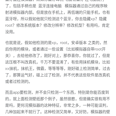
了，包括手柄也是 蓝牙连接电脑 模拟器通过自己的程序映
射进模拟器内部。但是放在手机上，再低端的只能手机，也有
蓝牙呀，所以假如他就只检测这个蓝牙，你去隐藏xp？隐藏
root？修改系统版本？修改分辨率？修改机型？有用吗，肯定
没用。
也就是说，假如他检测的是xp，root，安卓版本 之类的，然
后你用的模块，或者通过一些设置（比如模拟器自带root开
关），去给他修改了，刚好对上，那恭喜你，你就过了，但是
这压根不叫改真机，千万不要混淆了，有些用抹机模块，比如
xx抹机，抹机王，微霸，等等等等，刚好碰上检测简单，过去
了，那算运气好，碰上过了检测，并不代表这些软件是改真机
或者过检测的。
而且app要检测，并不会只检测一个东西，特别是你能百度到
的，就上面检测壁纸那个例子，虽然很憨，但是确实很有用不
是吗，更何况模拟器的这种特征，非常之多，一种可能误判，
几种加起来不就行了。这种检测又简单，又好防，模拟器的壁