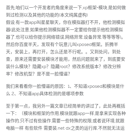
首先,咱们以一个开发者的角度来说一下,xp框架+模块,是如何做
到过检测以及其他的功能的(本文纯属虚构)
假设,有一款app叫星星聊天，你在模拟器打不开，他检测模拟
器(此处注意,如果他检测模拟器不一定要给你提示他检测模拟
器了,也可以给你提示网络错误,网络异常,设备异常,等等等等)。
然后你百度半天，发现有个玩意儿叫xposed框架。折腾半
天，安装上，再打开，怎么还是不行呢。。又到处问，到处
查，原来还需要安装模块才能用，然后问题就来了，到底要安
装什么模块？隐藏xp？隐藏root？修改系统版本？修改分辨
率？修改机型？是不是一脸懵逼？
我们来看看你一脸懵逼的原因：1、不知道xposed和模块是什
么 2、不知道app具体检测的是哪项参数
至于第一点，我另外一篇文章已经简单的讲过了，此处再概括
一下：（模块和框架的作用,模块就跟app一样,是拿来实现各种
操作的,只不过有些操作,需要一些特殊的权限,或者说环境,就跟
电脑一样 有些软件 需要装.net dx之类的运行库,不然就无法运