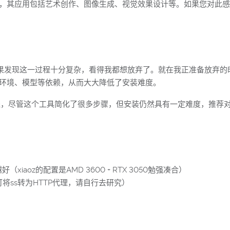
杂的艺术作品，其应用包括艺术创作、图像生成、视觉效果设计等。如果您
程，结果发现这一过程十分复杂，看得我都想放弃了。就在我正准备放弃的时候，在G
需的各种环境、模型等依赖，从而大大降低了安装难度。
sion”的过程，尽管这个工具简化了很多步骤，但安装仍然具有一定难度，
aoz的配置是AMD 3600 + RTX 3050勉强凑合）
可将ss转为HTTP代理，请自行去研究）