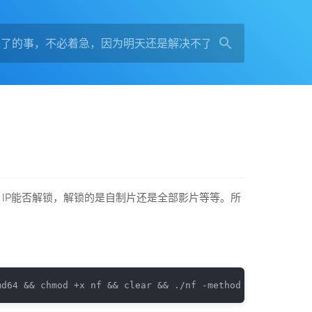
库，IP能否解锁，解锁的是自制片还是全部影片等等。所
md64 && chmod +x nf && clear && ./nf -method full