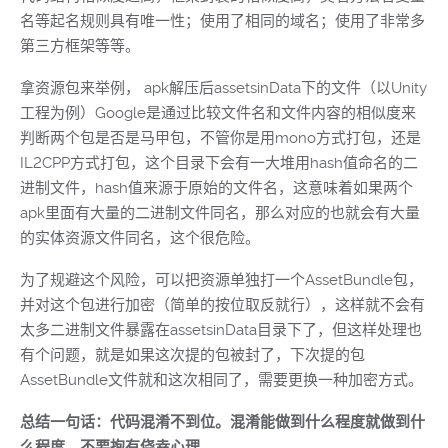
名等起名规则具有唯一性；使用了相同的域名；使用了非常多
第三方框架等等。
拿资源包来举例， apk解压后assetsinData下的文件（以Unity
工程为例）Google是通过比较文件名和文件内容的相似度来
判断两个包是否是马甲包，不管你是用mono方式打包，还是
IL2CPP方式打包，这个目录下会有一大堆用hash值命名的二
进制文件，hash值来源于原始的文件名，这意味着如果两个
apk里面有大量的二进制文件同名，那么对应的也就会有大量
的实体资源文件同名，这个很危险。
为了规避这个风险，可以把资源单独打一个AssetBundle包，
并对这个包进行加密（简单的按位取反就行），这样就不会有
太多二进制文件暴露在assetsinData目录下了，但这样处理也
有个问题，就是如果这次提的包被封了，下次提的包
AssetBundle文件就和这次相同了，需要更换一种加密方式。
总结一句话：代码混淆不到位。混淆能做到什么程度就做到什
么程度，不要抱有侥幸心理。