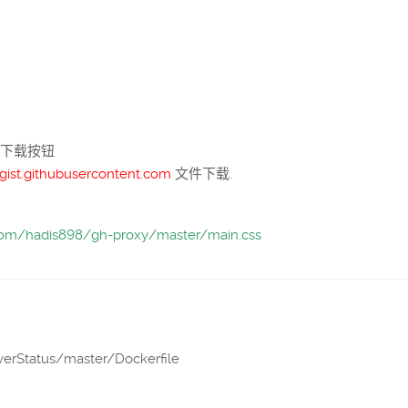
击下载按钮
gist.githubusercontent.com
文件下载.
.com/hadis898/gh-proxy/master/main.css
verStatus/master/Dockerfile