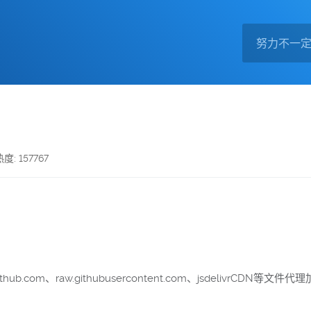
热度: 157767
github.com、raw.githubusercontent.com、jsdelivrCDN等文