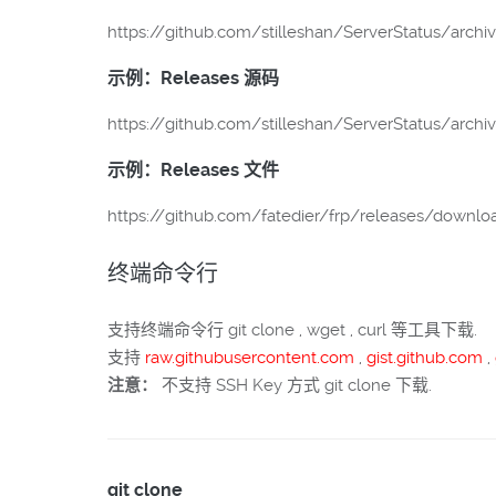
https://github.com/stilleshan/ServerStatus/archi
示例：Releases 源码
https://github.com/stilleshan/ServerStatus/archive
示例：Releases 文件
https://github.com/fatedier/frp/releases/downloa
终端命令行
支持终端命令行 git clone , wget , curl 等工具下载.
支持
raw.githubusercontent.com
,
gist.github.com
,
注意：
不支持 SSH Key 方式 git clone 下载.
git clone