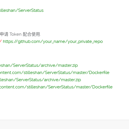
tilleshan/ServerStatus
申请 Token 配合使用.
z/
https://github.com/your_name/your_private_repo
leshan/ServerStatus/archive/master.zip
content.com/stilleshan/ServerStatus/master/Dockerfile
illeshan/ServerStatus/archive/master.zip
rcontent.com/stilleshan/ServerStatus/master/Dockerfile