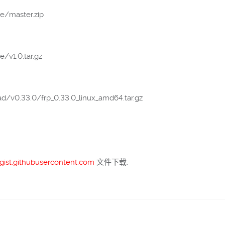
ve/master.zip
/v1.0.tar.gz
d/v0.33.0/frp_0.33.0_linux_amd64.tar.gz
gist.githubusercontent.com
文件下载.