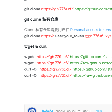
git clone
https://gh.7761.cf/
https://github.com/s
git clone 私有仓库
Clone 私有仓库需要用户在
Personal access tokens
git clone
https://
user:your_token
@gh.776161.xy
wget & curl
wget
https://gh.7761.cf/
https://github.com/stil
wget
https://gh.7761.cf/
https://raw.githubuser
curl -O
https://gh.7761.cf/
https://github.com/st
curl -O
https://gh.7761.cf/
https://raw.githubuse
好好好
2024-10-04 01:19:14
回复