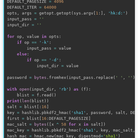
DEFAULT_PAGESIZE 
=
4096
DEFAULT_ITER 
=
64000
opts
,
 args 
=
 getopt
.
getopt
(
sys
.
argv
[
1
:
]
,
'hk:d:'
)
input_pass 
=
''
input_dir 
=
''
for
 op
,
 value 
in
 opts
:
if
 op 
==
'-k'
:
        input_pass 
=
 value

else
:
if
 op 
==
'-d'
:
            input_dir 
=
 value

password 
=
bytes
.
fromhex
(
input_pass
.
replace
(
' '
,
''
)
)
with
open
(
input_dir
,
'rb'
)
as
(
f
)
:
    blist 
=
 f
.
read
(
)
print
(
len
(
blist
)
)
salt 
=
 blist
[
:
16
]
key 
=
hashlib
.
pbkdf2_hmac
(
'sha1'
,
 password
,
 salt
,
 DEF
first 
=
 blist
[
16
:
DEFAULT_PAGESIZE
]
mac_salt 
=
bytes
(
[
x 
^
58
for
 x 
in
 salt
]
)
mac_key 
=
hashlib
.
pbkdf2_hmac
(
'sha1'
,
 key
,
 mac_salt
,
hash_mac 
=
 hmac
.
new
(
mac_key
,
 digestmod
=
'sha1'
)