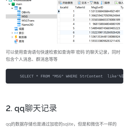
可以使用查询语句快速检索如查询带"密码"的聊天记录，同时
包含个人消息、群消息等等
SELECT
 * 
FROM
"MSG"
WHERE
 StrContent  
like
'%密码
2. qq聊天记录
qq的数据存储也是通过加密的sqlite，但是和微信不一样的