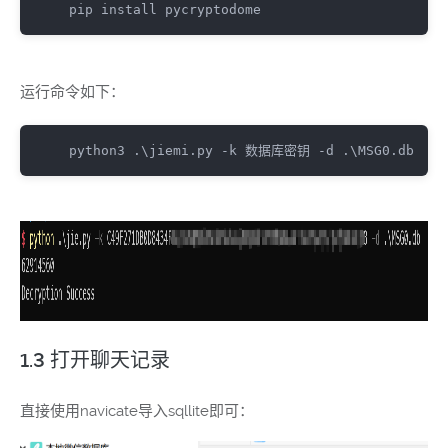
pip
 install pycryptodome
运行命令如下：
python3
 .\
jiemi
.py
-k
 数据库密钥 
-d
 .\
MSG0
.db
1.3 打开聊天记录
直接使用navicate导入sqllite即可：