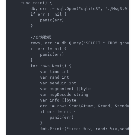
func 
main
()
 {

    db, err := sql.Open(
"sqlite3"
, 
"./Msg3.0.db
if
 err != nil {

        panic(err)

    }

//查询数据
    rows, err := db.Query(
"SELECT * FROM group_
if
 err != nil {

        panic(err)

    }

for
 rows.Next() {

var
 time 
int
var
 rand 
int
var
 senduin 
int
var
 msgcontent []
byte
var
 msgDecode 
string
var
 info []
byte
        err := rows.Scan(&time, &rand, &senduin,
if
 err != nil {

            panic(err)

        }

        fmt.Printf(
"time: %+v, rand: %+v,sendui