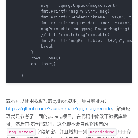
        msg := qqmsg.Unpack(msgcontent)

        fmt.Printf(
"msg %+v\n"
, msg)

        fmt.Printf(
"SenderNickname： %s\n"
, msg
        fmt.Printf(
"msg.Header.Time:  %+v\n"
, m
        msgPrintable := qqmsg.EncodeMsg(msg)

// fmt.Println(msgPrintable)
        fmt.Printf(
"msgPrintable:  %+v\n"
, msgP
break
    }

    rows.Close()

    db.Close()

或者可以使用我编写的python脚本，项目地址为：
https://github.com/saucer-man/qq_msg_decode
，解码原
理就是参考了上面的golang项目，在代码中修改下数据库地
址，然后直接运行就行，这个脚本会自动将所有的
字段解密，并且增加一列
用于存
msgContent
DecodedMsg