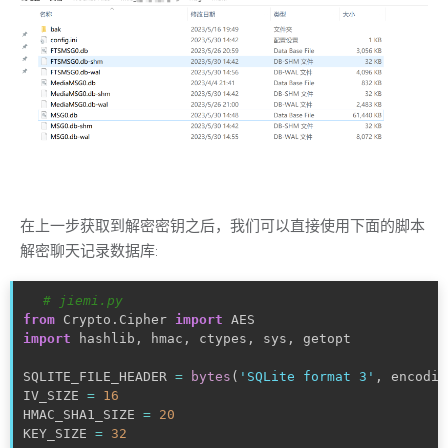
在上一步获取到解密密钥之后，我们可以直接使用下面的脚本
解密聊天记录数据库:
# jiemi.py
from
 Crypto
.
Cipher 
import
import
hashlib
,
 hmac
,
 ctypes
,
sys
,
 getopt

SQLITE_FILE_HEADER 
=
bytes
(
'SQLite format 3'
,
 encodin
IV_SIZE 
=
16
HMAC_SHA1_SIZE 
=
20
KEY_SIZE 
=
32