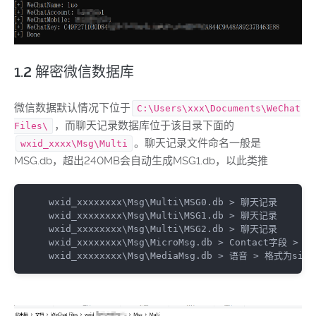
1.2 解密微信数据库
微信数据默认情况下位于
C:\Users\xxx\Documents\WeChat
，而聊天记录数据库位于该目录下面的
Files\
。聊天记录文件命名一般是
wxid_xxxx\Msg\Multi
MSG.db，超出240MB会自动生成MSG1.db，以此类推
wxid_xxxxxxxx
\
Msg
\
Multi
\
MSG0
.db
wxid_xxxxxxxx
\
Msg
\
Multi
\
MSG1
.db
wxid_xxxxxxxx
\
Msg
\
Multi
\
MSG2
.db
wxid_xxxxxxxx
\
Msg
\
MicroMsg
.db
 > 
Contact
wxid_xxxxxxxx
\
Msg
\
MediaMsg
.db
 > 语音 > 格式为
silk