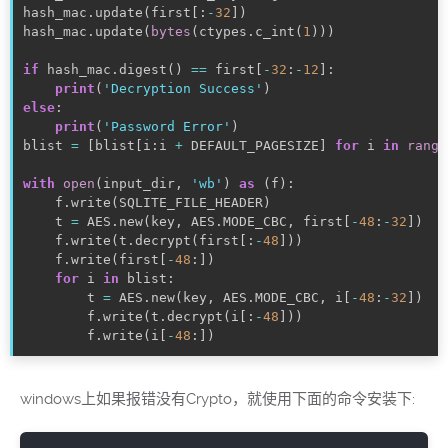
hash_mac
.
update
(
first
[
:
-
32
]
)
hash_mac
.
update
(
bytes
(
ctypes
.
c_int
(
1
)
)
)
if
 hash_mac
.
digest
(
)
==
 first
[
-
32
:
-
12
]
:
print
(
'Decryption Success'
)
else
:
print
(
'Password Error'
)
blist 
=
[
blist
[
i
:
i 
+
 DEFAULT_PAGESIZE
]
for
 i 
in
range
with
open
(
input_dir
,
'wb'
)
as
(
f
)
:
    f
.
write
(
SQLITE_FILE_HEADER
)
    t 
=
 AES
.
new
(
key
,
 AES
.
MODE_CBC
,
 first
[
-
48
:
-
32
]
)
    f
.
write
(
t
.
decrypt
(
first
[
:
-
48
]
)
)
    f
.
write
(
first
[
-
48
:
]
)
for
 i 
in
 blist
:
        t 
=
 AES
.
new
(
key
,
 AES
.
MODE_CBC
,
 i
[
-
48
:
-
32
]
)
        f
.
write
(
t
.
decrypt
(
i
[
:
-
48
]
)
)
        f
.
write
(
i
[
-
48
:
]
)
windows上如果报错没有Crypto，就使用下面的命令安装下: