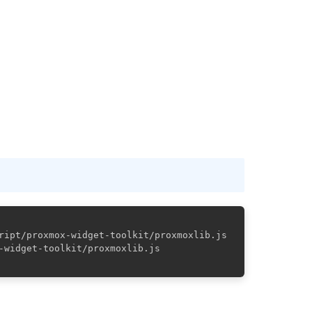
ript/proxmox-widget-toolkit/proxmoxlib.js

-widget-toolkit/proxmoxlib.js
