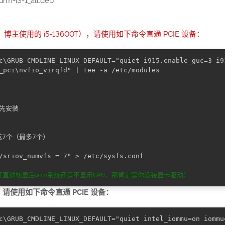
drm+i3-1_all.deb'
，博主使用的 i5-13600T），请使用如下命令直通 PCIE 设备：
c\GRUB_CMDLINE_LINUX_DEFAULT="quiet i915.enable_guc=3 i9
_pci\nvfio_virqfd" | tee -a /etc/modules

就先安装
7个（最多7个）
/sriov_numvfs = 7" > /etc/sysfs.conf
V，请使用如下命令直通 PCIE 设备：
c\GRUB_CMDLINE_LINUX_DEFAULT="quiet intel_iommu=on iommu