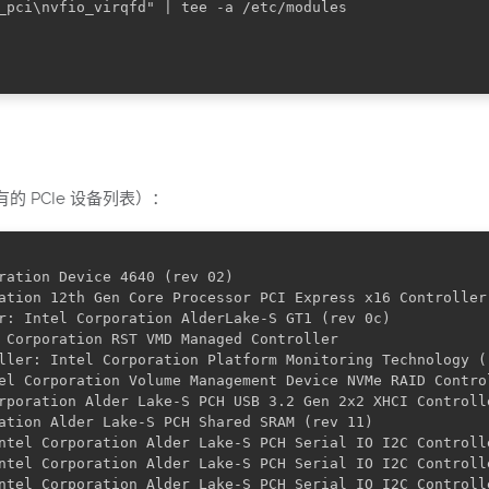
_pci\nvfio_virqfd" | tee -a /etc/modules

 PCIe 设备列表）：
ration Device 4640 (rev 02)

ation 12th Gen Core Processor PCI Express x16 Controller 
r: Intel Corporation AlderLake-S GT1 (rev 0c)

 Corporation RST VMD Managed Controller

ller: Intel Corporation Platform Monitoring Technology (r
el Corporation Volume Management Device NVMe RAID Control
rporation Alder Lake-S PCH USB 3.2 Gen 2x2 XHCI Controlle
ation Alder Lake-S PCH Shared SRAM (rev 11)

ntel Corporation Alder Lake-S PCH Serial IO I2C Controlle
ntel Corporation Alder Lake-S PCH Serial IO I2C Controlle
ntel Corporation Alder Lake-S PCH Serial IO I2C Controlle