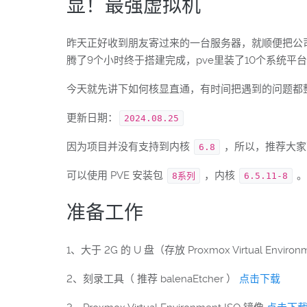
显！最强虚拟机
昨天正好收到朋友寄过来的一台服务器，就顺便把公
腾了9个小时终于搭建完成，pve里装了10个系统
今天就先讲下如何核显直通，有时间把遇到的问题都
更新日期：
2024.08.25
因为项目并没有支持到内核
，所以，推荐大
6.8
可以使用 PVE 安装包
，内核
。
8系列
6.5.11-8
准备工作
1、大于 2G 的 U 盘（存放 Proxmox Virtual Environ
2、刻录工具（ 推荐 balenaEtcher ）
点击下载