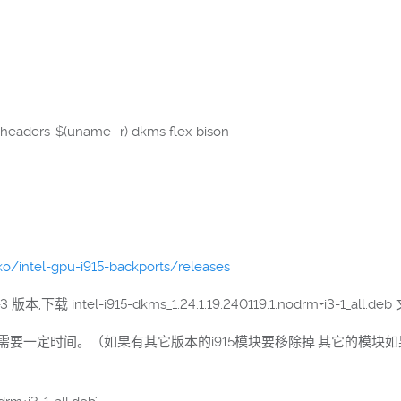
-headers-$(uname -r) dkms flex bison
o/intel-gpu-i915-backports/releases
intel-i915-dkms_1.24.1.19.240119.1.nodrm+i3-1_all.deb
装,需要一定时间。（如果有其它版本的i915模块要移除掉.其它的模