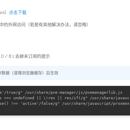
载
ows）
点击下载
过程中的外网访问（若是有其他解决办法，请忽略）
7.4 / 8.0 / 8.1 去掉未订阅的提示
存数据（清理浏览器缓存）后生效
e'/true/g" /usr/share/pve-manager/js/pvemanagerlib.js

s === undefined || \!res || res/if(/g" /usr/share/javasc
se() !== 'active'/false/g" /usr/share/javascript/proxmox