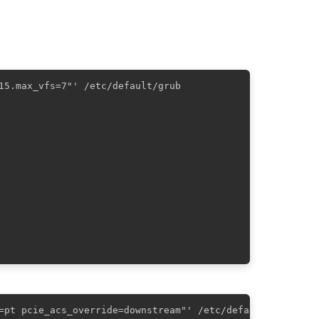
15.max_vfs=7"' /etc/default/grub

=pt pcie_acs_override=downstream"' /etc/default/grub
