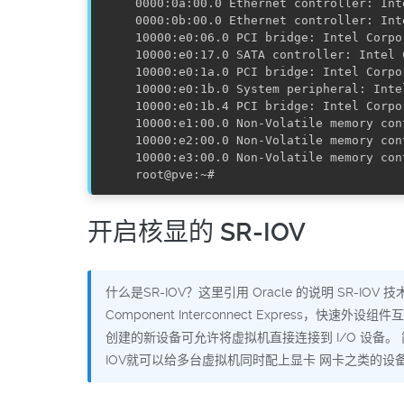
0000:0a:00.0 Ethernet controller: Int
0000:0b:00.0 Ethernet controller: Int
10000:e0:06.0 PCI bridge: Intel Corpo
10000:e0:17.0 SATA controller: Intel 
10000:e0:1a.0 PCI bridge: Intel Corpo
10000:e0:1b.0 System peripheral: Inte
10000:e0:1b.4 PCI bridge: Intel Corpo
10000:e1:00.0 Non-Volatile memory con
10000:e2:00.0 Non-Volatile memory con
10000:e3:00.0 Non-Volatile memory con
开启核显的 SR-IOV
什么是SR-IOV？这里引用 Oracle 的说明 SR-I
Component Interconnect Expres
创建的新设备可允许将虚拟机直接连接到 I/O 设备。
IOV就可以给多台虚拟机同时配上显卡 网卡之类的设备