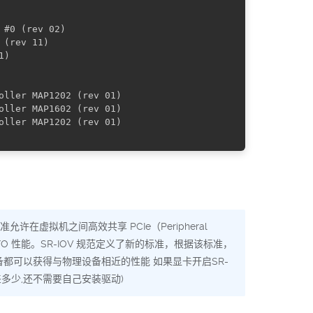
#0 (rev 02)

(rev 11)

)

ller MAP1202 (rev 01)

ller MAP1602 (rev 01)

ller MAP1202 (rev 01)

允许在虚拟机之间高效共享 PCIe（Peripheral
I/O 性能。SR-IOV 规范定义了新的标准，根据该标准，
设备都可以获得与物理设备相近的性能 如果显卡开启SR-
差多少,还不需要自己安装驱动)