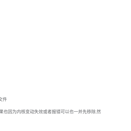
 文件
块如果也因为内核变动失效或者报错可以也一并先移除,然