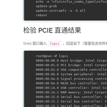
echo -e "vfio\nvfio_iommu_type1\nvfio
update-grub

update-initramfs -u -k all

检验 PCIE 直通结果
Shell 窗口输入
，回显如下（里面包含你所有的
lspci
root@pve:~# lspci

0000:00:00.0 Host bridge: Intel Corpo
0000:00:01.0 PCI bridge: Intel Corpor
0000:00:02.0 VGA compatible controlle
0000:00:06.0 System peripheral: Intel
0000:00:0a.0 Signal processing contro
0000:00:0e.0 RAID bus controller: Int
0000:00:14.0 USB controller: Intel Co
0000:00:14.2 RAM memory: Intel Corpor
0000:00:15.0 Serial bus controller: I
0000:00:15.1 Serial bus controller: I
0000:00:15.2 Serial bus controller: I