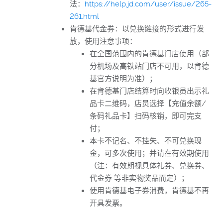
法：
https://help.jd.com/user/issue/265-
261.html
肯德基代金券：以兑换链接的形式进行发
放，使用注意事项：
在全国范围内的肯德基门店使用（部
分机场及高铁站门店不可用，以肯德
基官方说明为准）；
在肯德基门店结算时向收银员出示礼
品卡二维码，店员选择【充值余额/
条码礼品卡】扫码核销，即可完支
付；
本卡不记名、不挂失、不可兑换现
金，可多次使用；并请在有效期使用
（注：有效期视具体礼券、兑换券、
代金券 等非实物奖品而定）；
使用肯德基电子券消费，肯德基不再
开具发票。