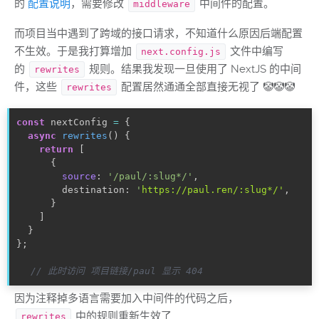
的
配置说明
，需要修改
中间件的配置。
middleware
而项目当中遇到了跨域的接口请求，不知道什么原因后端配置
不生效。于是我打算增加
文件中编写
next.config.js
的
规则。结果我发现一旦使用了 NextJS 的中间
rewrites
件，这些
配置居然通通全部直接无视了 🤡🤡🤡
rewrites
const
 nextConfig 
=
{
async
rewrites
(
)
{
return
[
{
source
:
'/paul/:slug*/'
,
        destination
:
'
https://paul.ren/:slug*/'
,
}
]
}
}
;
// 此时访问 项目链接/paul 显示 404
因为注释掉多语言需要加入中间件的代码之后，
中的规则重新生效了...
rewrites