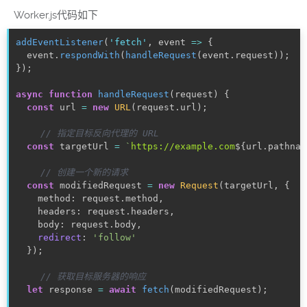
Worker.js代码如下
addEventListener
(
'fetch'
,
 event 
=>
{
  event
.
respondWith
(
handleRequest
(
event
.
request
)
)
;
}
)
;
async
function
handleRequest
(
request
)
{
const
 url 
=
new
URL
(
request
.
url
)
;
// 指定目标反向代理的 URL
const
 targetUrl 
=
`
https://example.com
${
url
.
pathnam
// 创建一个新的请求
const
 modifiedRequest 
=
new
Request
(
targetUrl
,
{
    method
:
 request
.
method
,
    headers
:
 request
.
headers
,
    body
:
 request
.
body
,
redirect
:
'follow'
}
)
;
// 获取目标服务器的响应
let
 response 
=
await
fetch
(
modifiedRequest
)
;