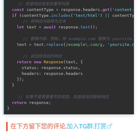
// 检查响应类型并重写内容
const
 contentType 
=
 response
.
headers
.
get
(
'content-t
if
(
contentType
.
includes
(
'text/html'
)
||
 contentTyp
// 将响应内容转为文本
let
 text 
=
await
 response
.
text
(
)
;
// 替换内容：例如，将 example.com 替换为 yoursite.c
    text 
=
 text
.
replace
(
/example\.com/g
,
'yoursite.co
// 返回修改后的响应
return
new
Response
(
text
,
{
      status
:
 response
.
status
,
      headers
:
 response
.
headers

}
)
;
}
// 如果不是需要重写的类型，则直接返回原始响应
return
 response
;
}
在下方留下您的评论.
加入TG群
.
打赏🍗