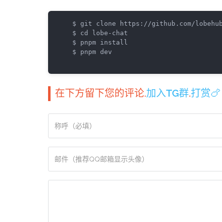
$ git clone https://github.com/lobehub
$ cd lobe-chat

$ pnpm install

$ pnpm dev
在下方留下您的评论.
加入TG群
.
打赏🍗