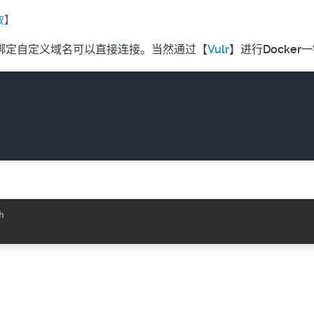
取
】
； 绑定自定义域名可以直接连接。当然通过【
Vulr
】进行Docke
h
