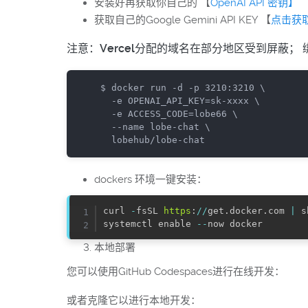
安装好再获取你自己的 【
OpenAI API 密钥】
获取自己的Google Gemini API KEY 【
点击获
注意：Vercel分配的域名在部分地区受到屏蔽
$ docker run -d -p 3210:3210 \

  -e OPENAI_API_KEY=sk-xxxx \

  -e ACCESS_CODE=lobe66 \

  --name lobe-chat \

  lobehub/lobe-chat
dockers 环境一键安装：
curl 
-
fsSL 
https
:
//
get
.
docker
.
com 
|
 s
systemctl enable 
-
-
now docker
本地部署
您可以使用GitHub Codespaces进行在线开发：
或者克隆它以进行本地开发：