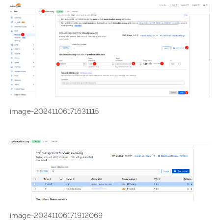
image-20241106171631115
image-20241106171912069