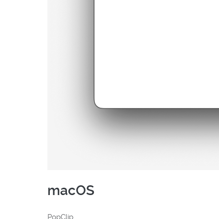
macOS
PopClip