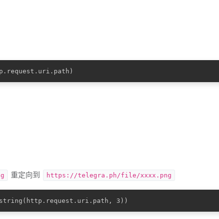
重定向到
ng
https://telegra.ph/file/xxxx.png