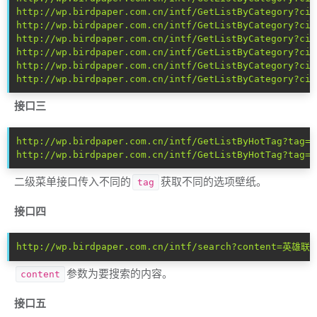
http://wp.birdpaper.com.cn/intf/GetListByCategory?cid
http://wp.birdpaper.com.cn/intf/GetListByCategory?cid
http://wp.birdpaper.com.cn/intf/GetListByCategory?cid
http://wp.birdpaper.com.cn/intf/GetListByCategory?cid
http://wp.birdpaper.com.cn/intf/GetListByCategory?cid
http://wp.birdpaper.com.cn/intf/GetListByCategory?cid
接口三
http://wp.birdpaper.com.cn/intf/GetListByHotTag?tag
http://wp.birdpaper.com.cn/intf/GetListByHotTag?tag=
二级菜单接口传入不同的
获取不同的选项壁纸。
tag
接口四
http://wp.birdpaper.com.cn/intf/search?content=英雄联盟
参数为要搜索的内容。
content
接口五