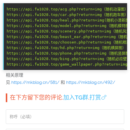
https://api.fw1028.top/acg.php?return=img（随机动漫图）
https://api.fw1028.top/car.php?return=img（随机跑车图）
https://api.fw1028.top/heal.php?return=img(随机小清新图
https://api.fw1028.top/model.php?return=img（随机模特
https://api.fw1028.top/scenery.php?return=img（随机风
https://api.fw1028.top/beast_ear.php?return=img（随
https://api.fw1028.top/choosen.php?return=img（随机精
https://api.fw1028.top/hd.php?return=img（随机横屏图）
https://api.fw1028.top/phone.php?return=img（随机竖屏
https://api.fw1028.top/bing.php?return=img（随机必应壁
https://api.fw1028.top/game_wallpaper.php?return=
相关原理
见
https://mkblog.cn/581/
和
https://mkblog.cn/492/
在下方留下您的评论.
加入TG群
.
打赏🍗