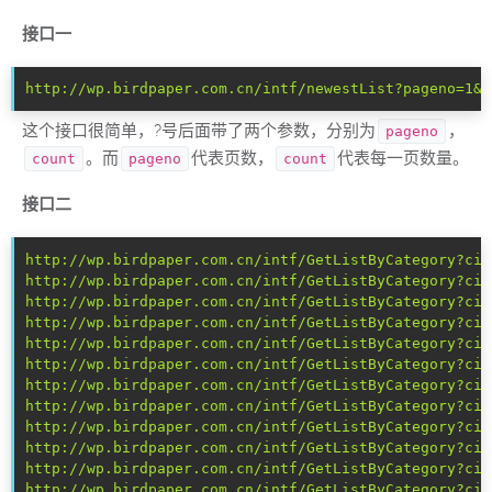
接口一
http://wp.birdpaper.com.cn/intf/newestList?pageno=1&c
这个接口很简单，?号后面带了两个参数，分别为
，
pageno
。而
代表页数，
代表每一页数量。
count
pageno
count
接口二
http://wp.birdpaper.com.cn/intf/GetListByCategory?cid
http://wp.birdpaper.com.cn/intf/GetListByCategory?cid
http://wp.birdpaper.com.cn/intf/GetListByCategory?cid
http://wp.birdpaper.com.cn/intf/GetListByCategory?cid
http://wp.birdpaper.com.cn/intf/GetListByCategory?cid
http://wp.birdpaper.com.cn/intf/GetListByCategory?cid
http://wp.birdpaper.com.cn/intf/GetListByCategory?cid
http://wp.birdpaper.com.cn/intf/GetListByCategory?cid
http://wp.birdpaper.com.cn/intf/GetListByCategory?cid
http://wp.birdpaper.com.cn/intf/GetListByCategory?cid
http://wp.birdpaper.com.cn/intf/GetListByCategory?cid
http://wp.birdpaper.com.cn/intf/GetListByCategory?cid