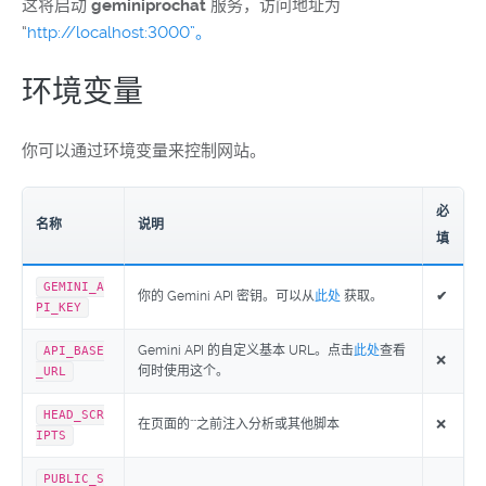
这将启动
geminiprochat
服务，访问地址为
“
http://localhost:3000”。
环境变量
你可以通过环境变量来控制网站。
必
名称
说明
填
GEMINI_A
你的 Gemini API 密钥。可以从
此处
获取。
✔
PI_KEY
Gemini API 的自定义基本 URL。点击
此处
查看
API_BASE
❌
何时使用这个。
_URL
HEAD_SCR
在页面的""之前注入分析或其他脚本
❌
IPTS
PUBLIC_S