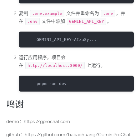
复制
文件并重命名为
，并
.env.example
.env
在
文件中添加
。
.env
GEMINI_API_KEY
 GEMINI_API_KEY=AIzaSy...
运行应用程序，项目会
在
上运行。
http://localhost:3000/
 pnpm run dev
鸣谢
demo：https://gprochat.com
github：https://github.com/babaohuang/GeminiProChat