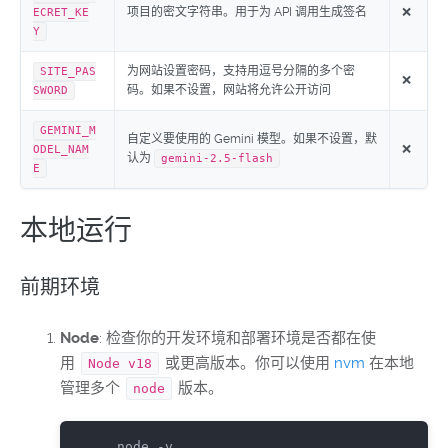
项目的密文字符串。用于为 API 调用生成签名
❌
ECRET_KE
Y
为网站设置密码，支持用逗号分隔的多个密
SITE_PAS
❌
码。如果不设置，网站将允许公开访问
SWORD
GEMINI_M
自定义要使用的 Gemini 模型。如果不设置，默
❌
ODEL_NAM
认为
gemini-2.5-flash
E
本地运行
前期环境
Node
: 检查你的开发环境和部署环境是否都在使
用
或更高版本。你可以使用
nvm
在本地
Node v18
管理多个
版本。
node
 node -v