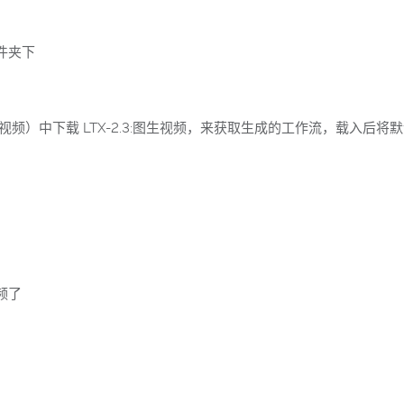
件夹下
板-视频）中下载 LTX-2.3:图生视频，来获取生成的工作流，载入后将
频了