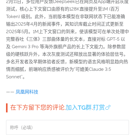
2月11日，多位用户反馈DeepSeek已在网页及App端开启灰度
测试，核心上下文窗口由原有的128K直接提升至1M (百万
Token) 级别。此外，当前版本模型在非联网状态下已能准确
输出2025年4月的新闻事件，其知识库截止时间正式更新至
2025年5月。1M上下文窗口的到来，使该模型可在单次处理中
完整吞吐《三体》三部曲体量的长文本，直接对标 GPT-5 以
及 Gemini 3 Pro 等海外旗舰产品的长上下文能力。除参数层
级的硬核跃升外，本次灰度测试还释放出显著的体验层信号。
多名开发者及早期体验者反馈，新模型的语言风格明显趋向热
情而细腻，前端响应质感被评价为“可媲美Claude 3.5
Sonnet”。
——
凤凰网科技
在下方留下您的评论.
加入TG群
.
打赏🍗