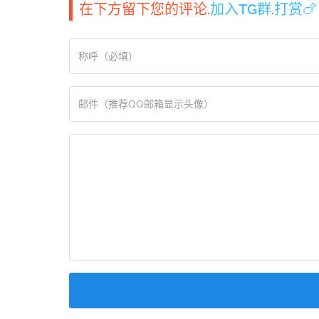
在下方留下您的评论.
加入TG群
.
打赏🍗