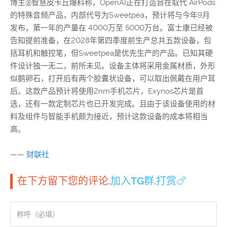
博主@智慧皮卡丘爆料称，OpenAI正在打造旨在取代 AirPods
的特殊音频产品，内部代号为Sweetpea，预计将与今年9月
发布，第一年的产量在 4000万至 5000万台。富士康已经被
告知提前准备，在2028年第四季度前生产总共五款设备，包
括耳机和触控笔，但Sweetpea是优先生产的产品。已知其硬
件设计独一无二，前所未见。设备主体将采用金属材质，外形
似鹅卵石，打开后有两个胶囊状设备，可以取出佩戴在用户耳
后。这款产品预计将使用2nm手机芯片，Exynos芯片是首
选，还有一款定制芯片也已开发完成。且由于该设备使用的材
料及组件与智能手机颇为接近，预计这款设备的成本将相当
高。
——
财联社
在下方留下您的评论.
加入TG群
.
打赏🍗