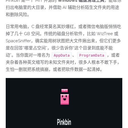
Pinkbin 是一个 MIT 开源的
Windows 磁盘清理工具
，能帮你
扫出电脑里的大目录，并借助 AI 辅助分析陌生文件夹的用途
和删除风险。
日常用电脑，C 盘经常莫名其妙爆红，或者微信电脑版悄悄吃
掉了几十 GB 空间。传统的磁盘分析软件，比如 WizTree 或
SpaceSniffer，确实能用树状图把大文件揪出来，但它们更多
是在回答“哪里占空间”，很少告诉你“这个目录到底能不能
动”。当你面对一堆名为
、
，或者
AppData
ProgramData
夹杂着各种英文缩写的未知文件夹时，很多人根本不敢下手，
生怕一删就把系统搞崩，或者把软件数据一起清掉。