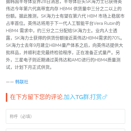
据韩国半导体业界28日消息，半导体巨头SK海力士已获得英
伟达今年第六代高带宽内存 HBM4 供货量中三分之二以上的
份额。据此推测，SK海力士有望在第六代 HBM 市场上稳居市
占率首位。英伟达将用于下一代人工智能平台Vera Rubin的
HBM4 需求中，约三分之二分配给SK海力士。业内人士透
露，SK海力士获得的供货份额接近英伟达HBM4需求的70%。
SK海力士去年9月建立HBM4量产体系之后，向英伟达提供大
批样品，并顺利走完最终检验程序，正在准备正式量产。另
外，三星电子则近期通过英伟达和AMD进行的HBM4质量测
试，计划下月正式供货。
——
韩联社
在下方留下您的评论.
加入TG群
.
打赏🍗