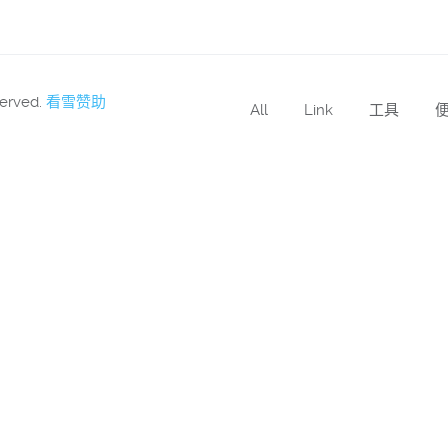
served.
看雪赞助
All
Link
工具