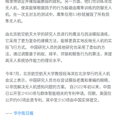
精准地锁定并摧毁最脆弱的敌机。另一方面，他们也训练攻击
无人机，使其能够根据鸽子的行为躲避由鹰隼训练的防御无人
机。在一次五对五的测试中，鹰隼仅用5.3秒就摧毁了所有鸽
隼无人机。
由北京航空航天大学的研究人员进行的鹰派与鸽派模拟演练，
它采用了更为复杂的建模方法，能够更真实地反映无人机的实
际飞行方式。 中国研究人员的其他研究也采用了类似的方
法，通过调整基于蚂蚁、绵羊、郊狼和鲸鱼行为的算法，来提
高无人系统协作能力的理论水平。
今年7月，北京航空航天大学教授段海滨在北京举行的无人机
会议上表示，中国研究人员也在尝试模拟老鹰和果蝇的眼睛，
以寻找解决无人机感知问题的方案。 自2022年初以来，中国
已公开至少930项与群体智能相关的专利申请。同期，美国仅
公开约60项此类专利，其中至少10项由中国实体提交。
——
华尔街日报