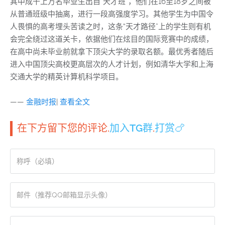
其中成千上万名毕业生出自“天才班”，他们在16至18岁之间被
从普通班级中抽离，进行一段高强度学习。其他学生为中国令
人畏惧的高考埋头苦读之时，这条“天才路径”上的学生则有机
会完全绕过这道关卡，依据他们在炫目的国际竞赛中的成绩，
在高中尚未毕业前就拿下顶尖大学的录取名额。最优秀者随后
进入中国顶尖高校更高层次的人才计划，例如清华大学和上海
交通大学的精英计算机科学项目。
——
金融时报
|
查看全文
在下方留下您的评论.
加入TG群
.
打赏🍗