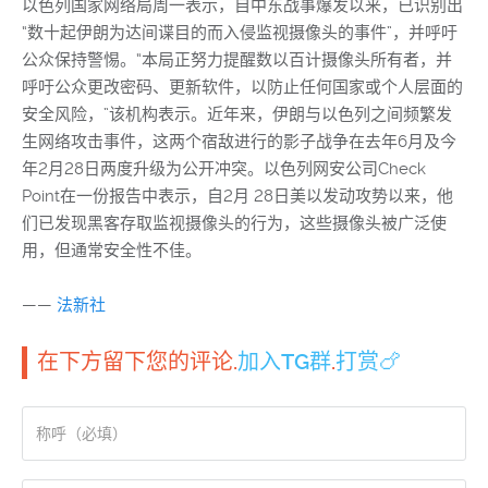
以色列国家网络局周一表示，自中东战事爆发以来，已识别出
“数十起伊朗为达间谍目的而入侵监视摄像头的事件”，并呼吁
公众保持警惕。“本局正努力提醒数以百计摄像头所有者，并
呼吁公众更改密码、更新软件，以防止任何国家或个人层面的
安全风险，”该机构表示。近年来，伊朗与以色列之间频繁发
生网络攻击事件，这两个宿敌进行的影子战争在去年6月及今
年2月28日两度升级为公开冲突。以色列网安公司Check
Point在一份报告中表示，自2月 28日美以发动攻势以来，他
们已发现黑客存取监视摄像头的行为，这些摄像头被广泛使
用，但通常安全性不佳。
——
法新社
在下方留下您的评论.
加入TG群
.
打赏🍗