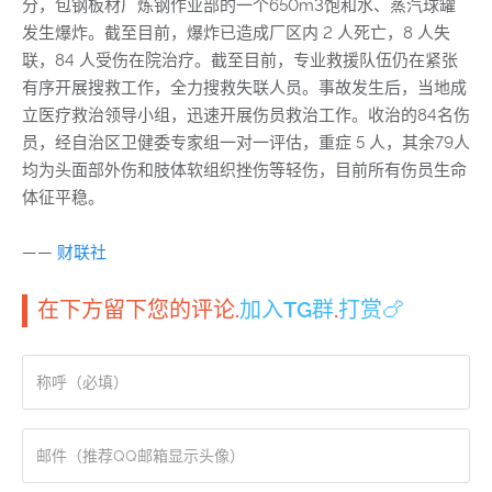
分，包钢板材厂炼钢作业部的一个650m3饱和水、蒸汽球罐
发生爆炸。截至目前，爆炸已造成厂区内 2 人死亡，8 人失
联，84 人受伤在院治疗。截至目前，专业救援队伍仍在紧张
有序开展搜救工作，全力搜救失联人员。事故发生后，当地成
立医疗救治领导小组，迅速开展伤员救治工作。收治的84名伤
员，经自治区卫健委专家组一对一评估，重症 5 人，其余79人
均为头面部外伤和肢体软组织挫伤等轻伤，目前所有伤员生命
体征平稳。
——
财联社
在下方留下您的评论.
加入TG群
.
打赏🍗