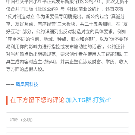
中国社交平台小红书正式发布新版“社区公约2.0”。此次更新不
仅合并了旧版《社区公约》与《社区商业公约》，还首次将
“反对制造对立”作为重要倡导明确提出。新公约包含 “真诚分
享、友好互动、有序经营”三大板块，共二十五条细则。在 “友
好互动” 部分，公约详细列出反对制造对立的具体要求，例如
“尊重不同的性别、地域、种族、职业和兴趣”，以及“请不要轻
易利用你的影响力进行指控或发布煽动性的话语”。公约还针
对当前热点做出明确规范，要求创作者在使用人工智能辅助工
具生成内容时应主动标明，并禁止塑造涉及财富、学历、收入
等方面的虚假人设。
——
凤凰网科技
在下方留下您的评论.
加入TG群
.
打赏🍗