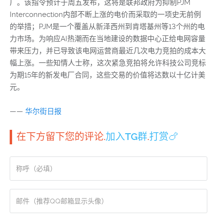
厂。该指令预计于周五发布，这将是联邦政府为抑制PJM
Interconnection内部不断上涨的电价而采取的一项史无前例
的举措；PJM是一个覆盖从新泽西州到肯塔基州等13个州的电
力市场。为响应AI热潮而在当地建设的数据中心正给电网容量
带来压力，并已导致该电网运营商最近几次电力竞拍的成本大
幅上涨。一些知情人士称，这次紧急竞拍将允许科技公司竞标
为期15年的新发电厂合同，这些交易的价值将达数以十亿计美
元。
——
华尔街日报
在下方留下您的评论.
加入TG群
.
打赏🍗