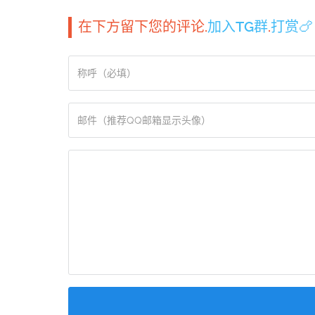
在下方留下您的评论.
加入TG群
.
打赏🍗