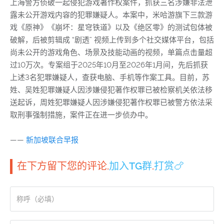
上海警方侦破一起侵犯游戏著作权案件，抓获三名涉嫌非法泄
露未公开游戏内容的犯罪嫌疑人。本案中，米哈游旗下三款游
戏《原神》《崩坏：星穹铁道》以及《绝区零》的测试包体被
破解，后被剪辑成 “剧透” 视频上传到多个社交媒体平台，包括
尚未公开的游戏角色、场景及技能动画的视频，单篇点击量超
过10万次。专案组于2025年10月至2026年1月间，先后抓获
上述3名犯罪嫌疑人，查获电脑、手机等作案工具。目前，苏
姓、吴姓犯罪嫌疑人因涉嫌侵犯著作权罪已被检察机关依法移
送起诉，周姓犯罪嫌疑人因涉嫌侵犯著作权罪已被警方依法采
取刑事强制措施，案件正在进一步侦办中。
——
新加坡联合早报
在下方留下您的评论.
加入TG群
.
打赏🍗