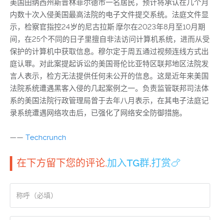
美国田纳西州斯普林菲尔德市一名居民，预计将承认在几个月
内数十次入侵美国最高法院的电子文件提交系统。法庭文件显
示，检察官指控24岁的尼古拉斯·摩尔在2023年8月至10月期
间，在25个不同的日子里擅自非法访问计算机系统，进而从受
保护的计算机中获取信息。穆尔定于周五通过视频连线方式出
庭认罪。对此案提起诉讼的美国哥伦比亚特区联邦地区法院发
言人表示，检方无法提供任何未公开的信息。这是近年来美国
法院系统遭遇黑客入侵的几起案例之一。负责监管联邦司法体
系的美国法院行政管理局曾于去年八月表示，在其电子法庭记
录系统遭遇网络攻击后，已强化了网络安全防御措施。
——
Techcrunch
在下方留下您的评论.
加入TG群
.
打赏🍗