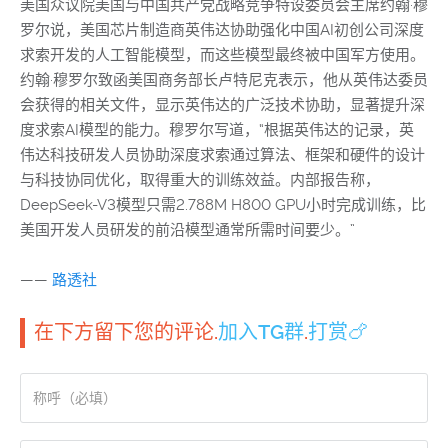
美国众议院美国与中国共产党战略竞争特设委员会主席约翰·穆
罗尔说，美国芯片制造商英伟达协助强化中国AI初创公司深度
求索开发的人工智能模型，而这些模型最终被中国军方使用。
约翰·穆罗尔致函美国商务部长卢特尼克表示，他从英伟达委员
会获得的相关文件，显示英伟达的广泛技术协助，显著提升深
度求索AI模型的能力。穆罗尔写道，“根据英伟达的记录，英
伟达科技研发人员协助深度求索通过算法、框架和硬件的设计
与科技协同优化，取得重大的训练效益。内部报告称，
DeepSeek-V3模型只需2.788M H800 GPU小时完成训练，比
美国开发人员研发的前沿模型通常所需时间要少。”
——
路透社
在下方留下您的评论.
加入TG群
.
打赏🍗