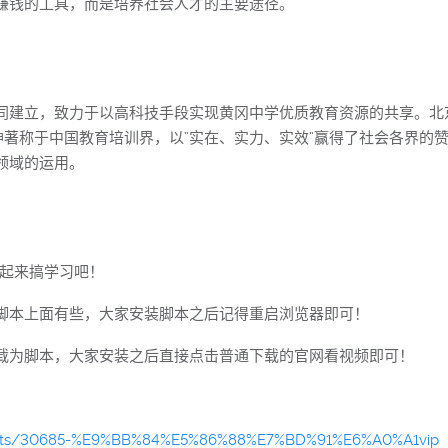
赚钱的工具，而是培养社会人才的主要途径。
同建立，致力于以高科技手段实现黄冈中学优质教育资源的共享。北京
神著称于中国教育培训界，以”实在、实力、实效”赢得了社会各界的
领域的运用。
一起来搞学习吧！
脚本上面有些，大家安装脚本之后记得重启浏览器即可！
载为脚本，大家安装之后直接点击普通下载的官网看视频即可！
scripts/30685-%E9%BB%84%E5%86%88%E7%BD%91%E6%A0%A1vip