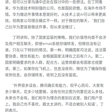
讲，但可以分享沟通中还处在探讨中的一些想法。在丁珂看
来，华为是技术特别强的公司，也是国民骄傲，在海外市场不
错。华为做这件事情本意是好的，从技术上说AI可以带来更高
效。但两家公司理念确实不一样。对于微信的聊天， “我们自
己比华为更容易做这件事，但从来没做过”。
丁珂讲到，除了国家监管的策略，我们价值导向是不会涉
及用户相互聊天，即使email系统存储转发，但微信没有记
录。只在以下特别的情况，第一种，明确国家司法说，违法需
要协查，微信有能力，会根据国家法律在之后有介入。第二，
国家明确要求的多人群，配合方。运营商都会有国家合规要
求。第三，如果你在飞机上，信息没收到，微信为了确保你能
收到信息，会存储转发，收到之后没有留底。
“外界很多误会，腾讯确实有能力，但平心而论，大家有
多少聊天，花多少钱要做，没有任何企图为何要花这么多钱，
未来也不会有。我们和华为理念的差别在这里，我们用户至
上。我自己也不喜欢，跟太太讲的，不适合被别人知道”，丁
珂表示。