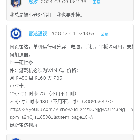
念汐
2024-03-09 13:41:36
回复
我总是被小老外吊打，我也要外挂。
雷达透视
2018-12-04 02:18:55
回复
网页雷达，单机运行可分屏，电脑，手机，平板均可用，支持
何加速器。
唯一硬性条
件：游戏机必须为WIN10。价格：
月卡450 周卡160 天卡35
小时卡：
10小时计时卡 70 （不用不计时）
20小时计时卡 130（不用不计时） QQ851583270
https://v.youku.com/v_show/id_XMzk0NjgwOTM3Ng==.html
spm=a2h0j.11185381.listitem_page1.5~A
最新雷达视屏