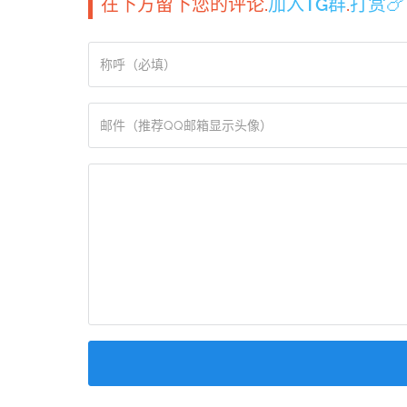
在下方留下您的评论.
加入TG群
.
打赏🍗