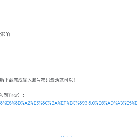
没影响
pp然后下载完成输入账号密码激活就可以！
到Thor）：
BC%88%E6%8D%A2%E5%8C%BA%EF%BC%893.8.0%E6%AD%A3%E5%