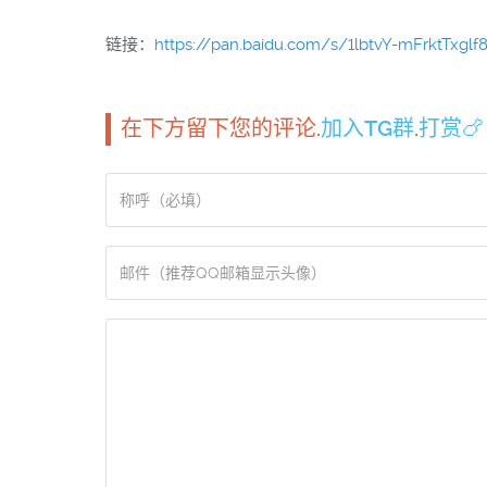
链接：
https://pan.baidu.com/s/1lbtvY-mFrktTxgl
在下方留下您的评论.
加入TG群
.
打赏🍗