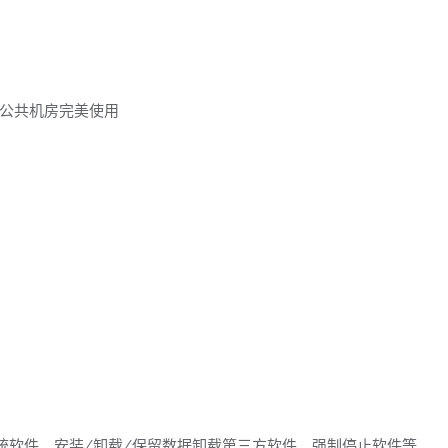
公共机房完美使用
统软件，安装/卸载/保留数据卸载第三方软件，强制停止软件等