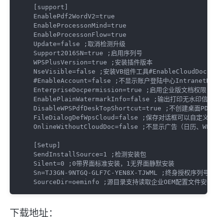
[support]

EnablePdf2WordV2=true

EnableProcessonMind=true

EnableProcessonFlow=true

Update=false ;取消检测升级

Support2016SN=true ;启用序列号

WPSPlusVersion=true ;安装插件版本

NseVisible=false ;安装VB组件工具#EnableCloudDocs
#EnableAccount=false ;不显示账户登陆中心IntranetD
EnterpriseDocpermission=true ;启用企业版文档权限

EnablePlainWatermarkInfo=false ;输出打印无水印信息

DisableWPSPdfDeskTopShortcut=true ;不创建桌面PDF
FileDialogDefWpsCloud=false ;保存对话框可以自定义W
OnlineWithoutCloudDoc=false ;不显示广告（日历、
[Setup]

SendInstallSource=1 ;检测安装包 

Silent=0 ;0带界面标准安装，1无界面静默安装 

Sn=TJ3GN-9NTGQ-GLF7C-YEN8X-TJWML ;终身授权序列号 

SourceDir=oeminfo ;源目录支持读取企业OEM配置文件安装
下载地址：