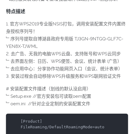
特点描述
1. 官方WPS2019专业版NSIS打包，调用安装配置文件内置终
身授权序列号！
﹂序列号提取自博湖县政府专用版 TJ3GN-9NTGQ-GLF7C-
YEN8X-TJWML
2. 去广告、无我的电脑WPS云盘、支持账号和WPS云同步
﹂去界面左侧：日历、WPS便签、会议、统计表单 (广告）
﹂去应用中心：分享协作功能网页入口（会议、统计表单）
3. 安装过程会自动移除WPS升级服务和WPS联网验证文件
# 安装配置文件描述（划线的默认没启用）
﹂Setup.exe //官方安装包可读取oem配置
﹂oem.ini //针对企业定制的安装配置文件
[Product]

FileRoaming/DefaultRoamingMode=auto
